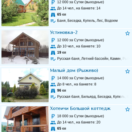
12 000
за Сутки (выходные)
До
14
чел., на банкете:
14
65
км
Баня, Беседка, Купель, Лес, Водоем
Устиновка-2
12 000
за Сутки (выходные)
До
10
чел., на банкете:
10
19
км
Русская баня, Летний бассейн, Камин, Рыба
Малый дом (Рыжево)
14 000
за Сутки (выходные)
До
8
чел., на банкете:
8
96
км
Русская баня, Бильярд, Беседка, Купель, Ка
Хотеичи Большой коттедж
18 000
за Сутки (выходные)
До
14
чел., на банкете:
20
65
км