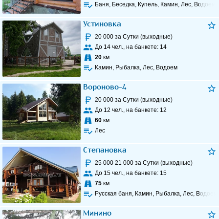
Баня, Беседка, Купель, Камин, Лес, Водоем
Устиновка
20 000
за Сутки (выходные)
До
14
чел., на банкете:
14
20
км
Камин, Рыбалка, Лес, Водоем
Вороново-4
20 000
за Сутки (выходные)
До
12
чел., на банкете:
12
60
км
Лес
Степановка
25 000
21 000
за Сутки (выходные)
До
15
чел., на банкете:
15
75
км
Русская баня, Камин, Рыбалка, Лес, Водоем
Минино