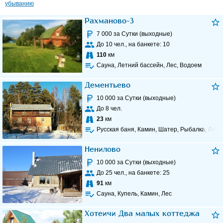
убыванию
Рахманово-3
7 000
за Сутки (выходные)
До
10
чел., на банкете:
10
110
км
Сауна, Летний бассейн, Лес, Водоем
Дементьево
10 000
за Сутки (выходные)
До
8
чел.
23
км
Русская баня, Камин, Шатер, Рыбалка, Лес,
Ненилово
10 000
за Сутки (выходные)
До
25
чел., на банкете:
25
91
км
Сауна, Купель, Камин, Лес
Хотеичи Два малых коттеджа