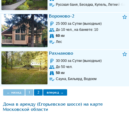
Русская баня, Беседка, Купель, Летний бас
Вороново-2
25 000
за Сутки (выходные)
До
10
чел., на банкете:
10
60
км
Лес
Рахманово
30 000
за Сутки (выходные)
До
50
чел.
50
км
Сауна, Бильярд, Водоем
← назад
1
2
вперед →
Дома в аренду (Егорьевское шоссе) на карте
Московской области