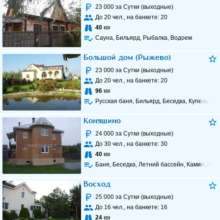
23 000
за Сутки (выходные)
До
20
чел., на банкете:
20
40
км
Сауна, Бильярд, Рыбалка, Водоем
Большой дом (Рыжево)
23 000
за Сутки (выходные)
До
20
чел., на банкете:
20
96
км
Русская баня, Бильярд, Беседка, Купель, Ка
Коняшино
24 000
за Сутки (выходные)
До
30
чел., на банкете:
30
40
км
Баня, Беседка, Летний бассейн, Камин, Рыб
Восход
25 000
за Сутки (выходные)
До
16
чел., на банкете:
16
24
км