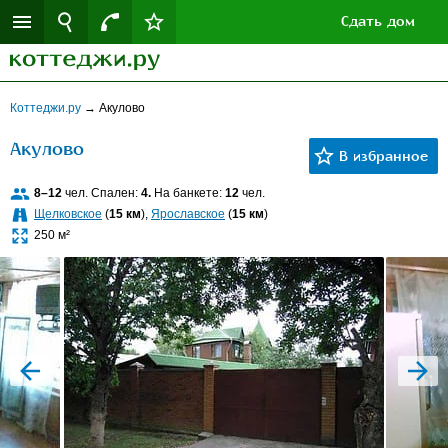
Сдать дом
Коттеджи.ру
→
Акулово
Акулово
8–12
чел. Спален:
4.
На банкете:
12
чел.
Щелковское
(
15 км
),
Ярославское
(
15 км
)
250 м²
prev
next