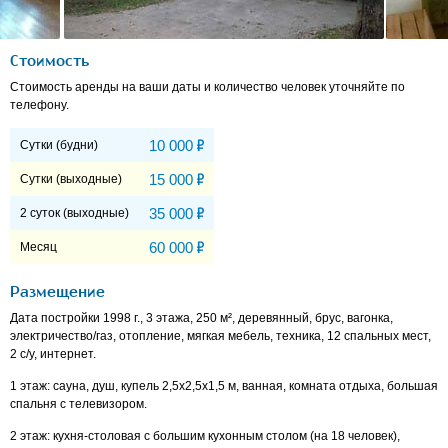
Стоимость
Стоимость аренды на ваши даты и количество человек уточняйте по
телефону.
Р
10 000
Сутки (будни)
Р
15 000
Сутки (выходные)
Р
35 000
2 суток (выходные)
Р
60 000
Месяц
Размещение
Дата постройки 1998 г., 3 этажа, 250 м², деревянный, брус, вагонка,
электричество/газ, отопление, мягкая мебель, техника, 12 спальных мест,
2 c/у, интернет.
1 этаж: сауна, душ, купель 2,5х2,5x1,5 м, ванная, комната отдыха, большая
спальня с телевизором.
2 этаж: кухня-столовая с большим кухонным столом (на 18 человек),