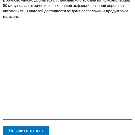
В Акулово удобно добраться от Ярославского вокзала (м. Комсомольская)
50 минут на электричке или по хорошей асфальтированной дороге на
автомобиле. В шаговой доступности от дома расположены продуктовые
магазины.
Оставить отзыв