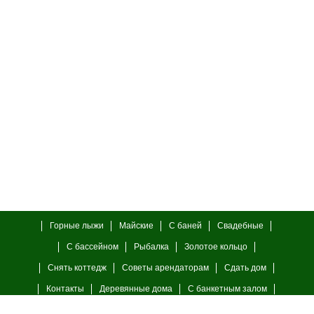
Горные лыжи
Майские
С баней
Свадебные
С бассейном
Рыбалка
Золотое кольцо
Снять коттедж
Советы арендаторам
Сдать дом
Контакты
Деревянные дома
С банкетным залом
С камином
23 февраля
8 марта