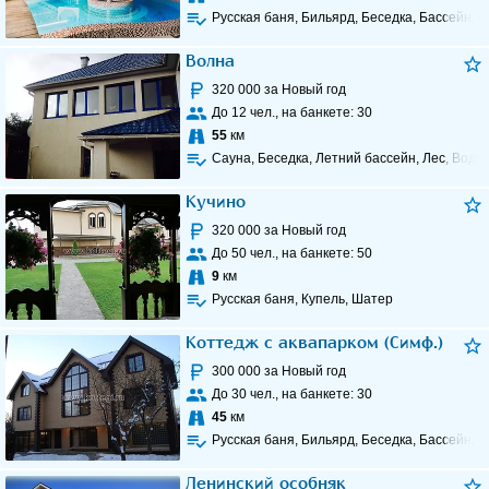
Русская баня, Бильярд, Беседка, Бассейн, 
Волна
320 000
за Новый год
До
12
чел., на банкете:
30
55
км
Сауна, Беседка, Летний бассейн, Лес, Водо
Кучино
320 000
за Новый год
До
50
чел., на банкете:
50
9
км
Русская баня, Купель, Шатер
Коттедж с аквапарком (Симф.)
300 000
за Новый год
До
30
чел., на банкете:
30
45
км
Русская баня, Бильярд, Беседка, Бассейн, 
Ленинский особняк