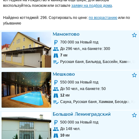
коттеджей на Рождество и каникулы ещё шире, для выбора
воспользуйтесь поиском или оставьте
заявку на подбор дома
.
Найдено коттеджей: 296. Сортировать по цене:
по возрастанию
или по
убыванию
Мамонтово
700 000
за Новый год
До
296
чел., на банкете:
300
7
км
Русская баня, Бильярд, Бассейн, Камин, Ша
Мешково
550 000
за Новый год
До
50
чел., на банкете:
50
12
км
Сауна, Русская баня, Хаммам, Беседка, Купе
Большой Ленинградский
500 000
за Новый год
До
148
чел.
10
км