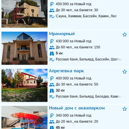
450 000
за Новый год
До
30
чел., на банкете:
30
Сауна, Хаммам, Бассейн, Камин, Лес
Мраморный
430 000
за Новый год
До
60
чел., на банкете:
150
5
км
Русская баня, Бильярд, Бассейн, Шатер
Апрелевка парк
400 000
за Новый год
До
30
чел., на банкете:
50
32
км
Русская баня, Бильярд, Беседка, Камин, Ша
Новый дом с аквапарком
340 000
за Новый год
До
20
чел., на банкете:
20
45
км