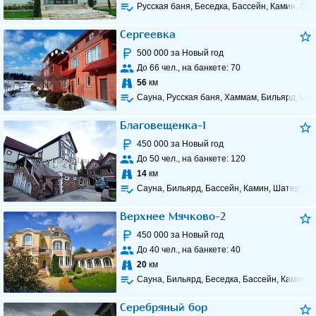
Русская баня, Беседка, Бассейн, Камин, Лес
Сергеевка
500 000
за Новый год
До
66
чел., на банкете:
70
56
км
Сауна, Русская баня, Хаммам, Бильярд, Бес
Благовещенка-1
450 000
за Новый год
До
50
чел., на банкете:
120
14
км
Сауна, Бильярд, Бассейн, Камин, Шатер, Ле
Верхнее Мячково-2
450 000
за Новый год
До
40
чел., на банкете:
40
20
км
Сауна, Бильярд, Беседка, Бассейн, Камин, 
Серебряный бор