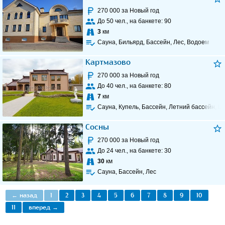
270 000
за Новый год
До
50
чел., на банкете:
90
3
км
Сауна, Бильярд, Бассейн, Лес, Водоем
Картмазово
270 000
за Новый год
До
40
чел., на банкете:
80
7
км
Сауна, Купель, Бассейн, Летний бассейн, Ш
Сосны
270 000
за Новый год
До
24
чел., на банкете:
30
30
км
Сауна, Бассейн, Лес
← назад
1
2
3
4
5
6
7
8
9
10
11
вперед →