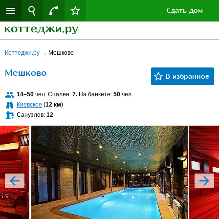
Сдать дом
Коттеджи.ру
→
Мешково
Мешково
14–50
чел. Спален:
7.
На банкете:
50
чел.
Киевское
(
12 км
)
Санузлов:
12
prev
next