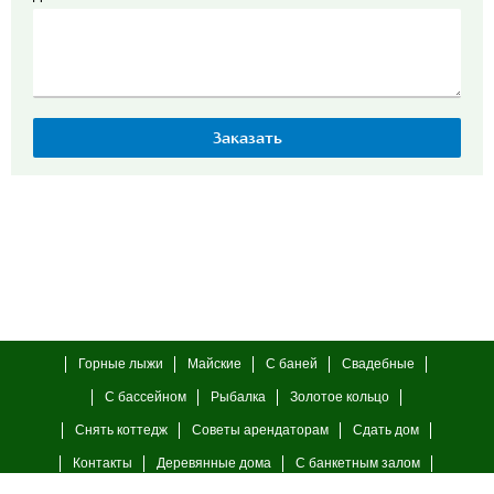
Горные лыжи
Майские
С баней
Свадебные
С бассейном
Рыбалка
Золотое кольцо
Снять коттедж
Советы арендаторам
Сдать дом
Контакты
Деревянные дома
С банкетным залом