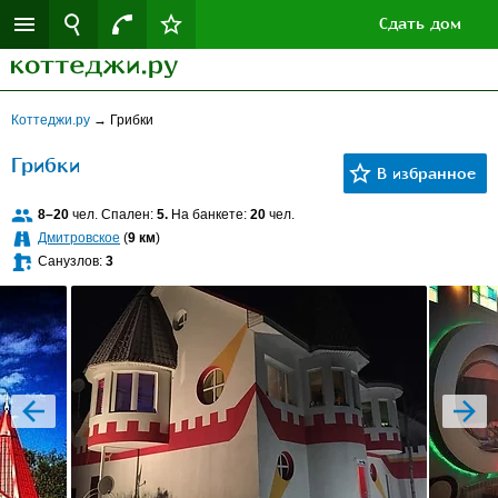
Сдать дом
Коттеджи.ру
→
Грибки
Грибки
8–20
чел. Спален:
5.
На банкете:
20
чел.
Дмитровское
(
9 км
)
Санузлов:
3
prev
next