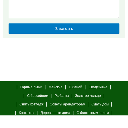
Горные лыжи
Майские
С баней
Свадебные
С бассейном
Рыбалка
Золотое кольцо
Снять коттедж
Советы арендаторам
Сдать дом
Контакты
Деревянные дома
С банкетным залом
С камином
23 февраля
8 марта