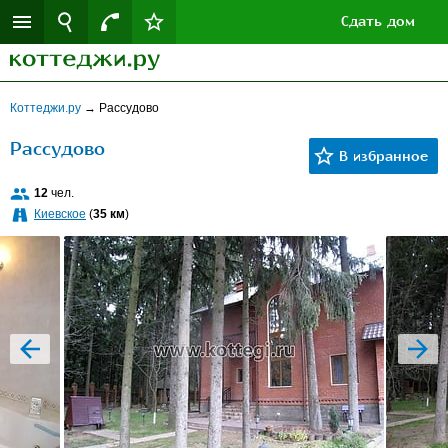
Сдать дом
Коттеджи.ру
→
Рассудово
Рассудово
12
чел.
Киевское
(
35 км
)
prev
next