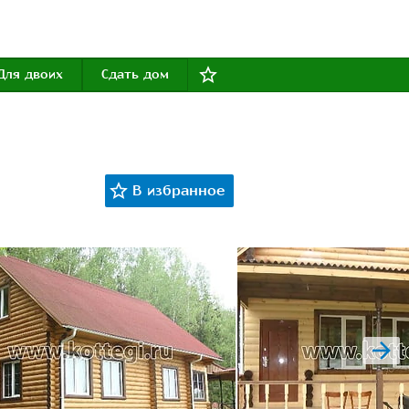
Для двоих
Сдать дом
next