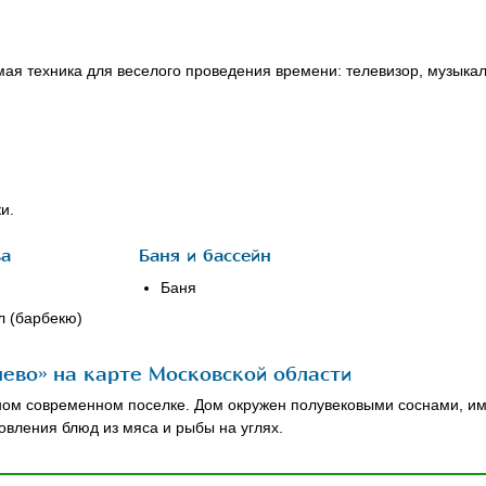
мая техника для веселого проведения времени: телевизор, музыкал
и.
ва
Баня и бассейн
Баня
л (барбекю)
ево» на карте Московской области
тном современном поселке. Дом окружен полувековыми соснами, име
овления блюд из мяса и рыбы на углях.