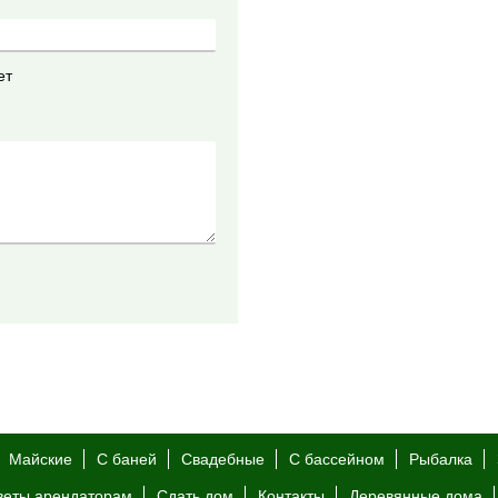
ет
Майские
С баней
Свадебные
С бассейном
Рыбалка
веты арендаторам
Сдать дом
Контакты
Деревянные дома