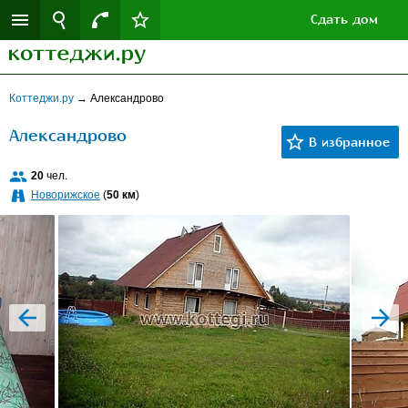
Сдать дом
Коттеджи.ру
→
Александрово
Александрово
20
чел.
Новорижское
(
50 км
)
prev
next