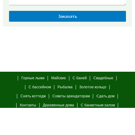
Горные лыжи
Майские
С баней
Свадебные
С бассейном
Рыбалка
Золотое кольцо
Снять коттедж
Советы арендаторам
Сдать дом
Контакты
Деревянные дома
С банкетным залом
С камином
23 февраля
8 марта
© 2006—2026 г.