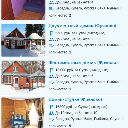
До
6
чел., на банкете:
4
Беседка, Купель, Русская баня, Рыбалка, Са
Количество:
2
Двухместный домик (Фряново)
6600
руб. за Сутки (выходные)
До
2
чел., на банкете:
2
Беседка, Купель, Русская баня, Рыбалка, Са
Количество:
1
Шестиместный домик (Фряново)
13 000
руб. за Сутки (выходные)
До
6
чел., на банкете:
6
Беседка, Купель, Русская баня, Рыбалка, Са
Количество:
1
Домик-студия (Фряново)
16800
руб. за Сутки (выходные)
До
10
чел., на банкете:
10
Беседка, Русская баня, Рыбалка, Сауна, Во
Количество:
5