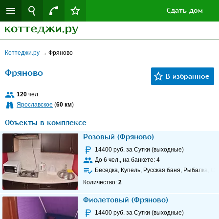
Сдать дом
Коттеджи.ру
→
Фряново
Фряново
120
чел.
Ярославское
(
60 км
)
Объекты в комплексе
Розовый (Фряново)
14400
руб. за Сутки (выходные)
До
6
чел., на банкете:
4
Беседка, Купель, Русская баня, Рыбалка, Са
Количество:
2
Фиолетовый (Фряново)
14400
руб. за Сутки (выходные)