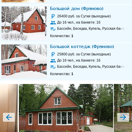
Большой дом (Фряново)
26400
руб. за Сутки (выходные)
До
16
чел., на банкете:
16
Бассейн, Беседка, Купель, Русская баня, Ры
Количество:
1
Большой коттедж (Фряново)
25800
руб. за Сутки (выходные)
До
16
чел., на банкете:
16
Бассейн, Беседка, Купель, Русская баня, Ры
Количество:
1
prev
next