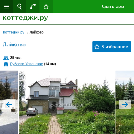
Сдать дом
Коттеджи.ру
→
Лайково
Лайково
25
чел.
Рублево-Успенское
(
14 км
)
prev
next