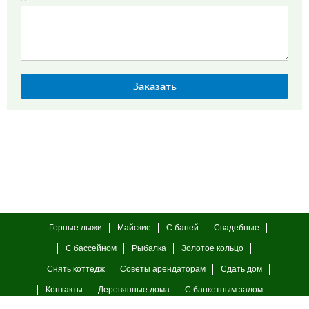
Горные лыжи
Майские
С баней
Свадебные
С бассейном
Рыбалка
Золотое кольцо
Снять коттедж
Советы арендаторам
Сдать дом
Контакты
Деревянные дома
С банкетным залом