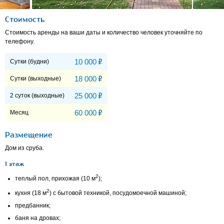
Стоимость
Стоимость аренды на ваши даты и количество человек уточняйте по
телефону.
Р
10 000
Сутки (будни)
Р
18 000
Сутки (выходные)
Р
25 000
2 суток (выходные)
Р
60 000
Месяц
Размещение
Дом из сруба.
1 этаж
2
теплый пол, прихожая (10 м
);
2
кухня (18 м
) с бытовой техникой, посудомоечной машиной;
предбанник;
баня на дровах;