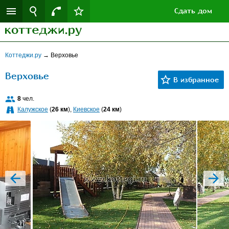
Сдать дом
Коттеджи.ру
→
Верховье
Верховье
8
чел.
Калужское
(
26 км
),
Киевское
(
24 км
)
prev
next