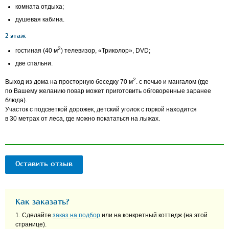
комната отдыха;
душевая кабина.
2 этаж
2
гостиная (40 м
) телевизор, «Триколор», DVD;
две спальни.
2
Выход из дома на просторную беседку 70 м
. с печью и мангалом (где
по Вашему желанию повар может приготовить обговоренные заранее
блюда).
Участок с подсветкой дорожек, детский уголок с горкой находится
в 30 метрах от леса, где можно покататься на лыжах.
Оставить отзыв
Как заказать?
1. Сделайте
заказ на подбор
или на конкретный коттедж (на этой
странице).