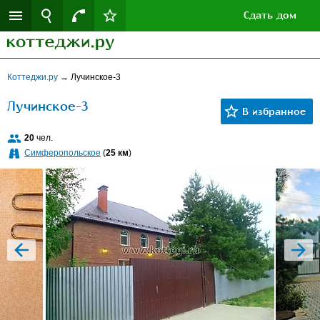
Сдать дом
Коттеджи.ру
→
Лучинское-3
Лучинское-3
20
чел.
Симферопольское
(
25 км
)
prev
next