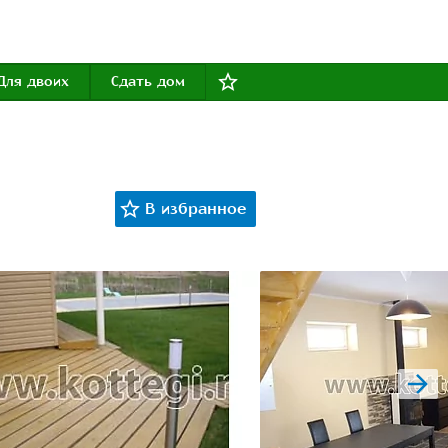
Для двоих
Сдать дом
next