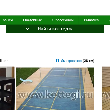
С баней
Свадебные
С бассейном
Рыбалка
Найти коттедж
5
чел.
Дмитровское
(
28 км
)