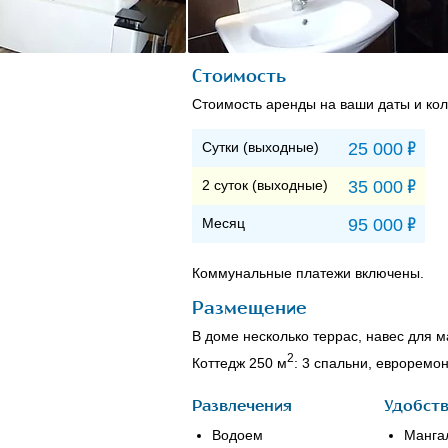
Стоимость
Стоимость аренды на ваши даты и кол
Р
Сутки (выходные)
25 000
Р
2 суток (выходные)
35 000
Р
Месяц
95 000
Коммунальные платежи включены.
Размещение
В доме несколько террас, навес для м
2
Коттедж 250 м
: 3 спальни, евроремо
Развлечения
Удобст
Водоем
Манга