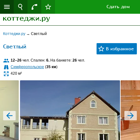
Сдать дом
Коттеджи.ру
→
Светлый
Светлый
12–26
чел. Спален:
6.
На банкете:
26
чел.
Симферопольское
(
35 км
)
420 м²
prev
next