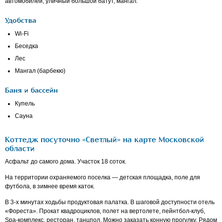
автомобилей, уличный большой батут, мангал.
Удобства
Wi-Fi
Беседка
Лес
Мангал (барбекю)
Баня и бассейн
Купель
Сауна
Коттедж посуточно «Светлый» на карте Московской
области
Асфальт до самого дома. Участок 18 соток.
На территории охраняемого поселка — детская площадка, поле для
футбола, в зимнее время каток.
В
3-х
минутах ходьбы продуктовая палатка. В шаговой доступности отель
«Фореста». Прокат квадроциклов, полет на вертолете, пейнтбол-клуб,
Spa-комплекс, ресторан, танцпол. Можно заказать конную прогулку. Рядом