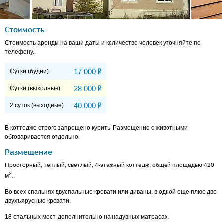
Стоимость
Стоимость аренды на ваши даты и количество человек уточняйте по
телефону.
Р
17 000
Сутки (будни)
Р
28 000
Сутки (выходные)
Р
40 000
2 суток (выходные)
В коттедже строго запрещено курить! Размещение с животными
обговаривается отдельно.
Размещение
Просторный, теплый, светлый,
4-этажный
коттедж, общей площадью 420
2
м
.
Во всех спальнях двуспальные кровати или диваны, в одной еще плюс две
двухъярусные кровати.
18 спальных мест, дополнительно на надувных матрасах.