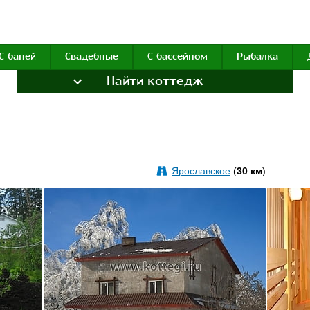
С баней
Свадебные
С бассейном
Рыбалка
Найти коттедж
Ярославское
(
30 км
)