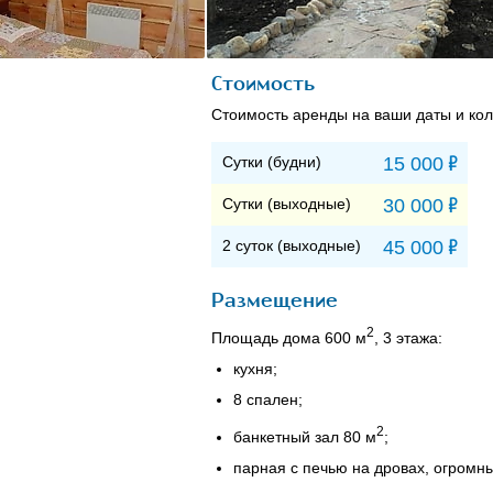
Стоимость
Стоимость аренды на ваши даты и кол
Р
Сутки (будни)
15 000
Р
Сутки (выходные)
30 000
Р
2 суток (выходные)
45 000
Размещение
2
Площадь дома 600 м
, 3 этажа:
кухня;
8 спален;
2
банкетный зал 80 м
;
парная с печью на дровах, огромны