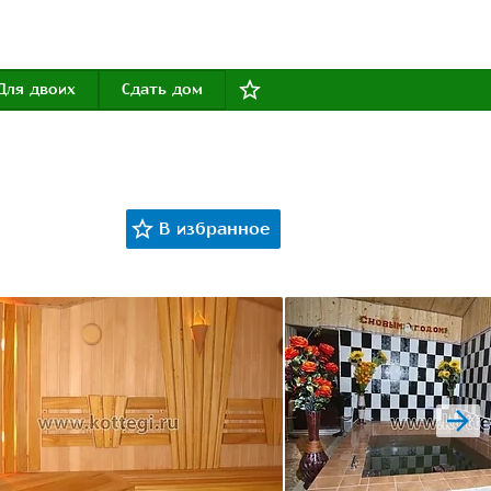
Для двоих
Сдать дом
next