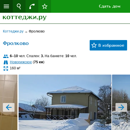
Сдать дом
Коттеджи.ру
→
Фролково
Фролково
6–10
чел. Спален:
3.
На банкете:
10
чел.
Новорижское
(
75 км
)
160 м²
prev
next