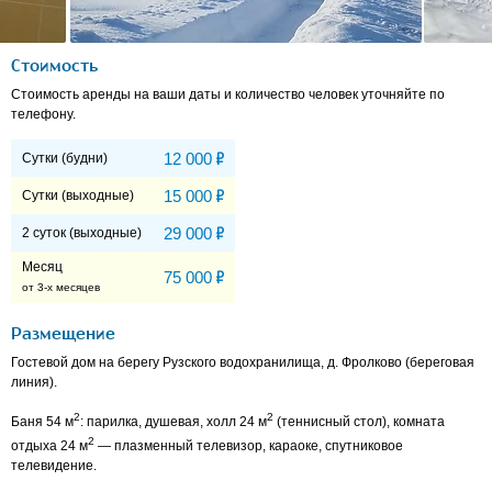
Стоимость
Стоимость аренды на ваши даты и количество человек уточняйте по
телефону.
Р
12 000
Сутки (будни)
Р
15 000
Сутки (выходные)
Р
29 000
2 суток (выходные)
Месяц
Р
75 000
от 3-х месяцев
Размещение
Гостевой дом на берегу Рузского водохранилища, д. Фролково (береговая
линия).
2
2
Баня 54 м
: парилка, душевая, холл 24 м
(теннисный стол), комната
2
отдыха 24 м
— плазменный телевизор, караоке, спутниковое
телевидение.