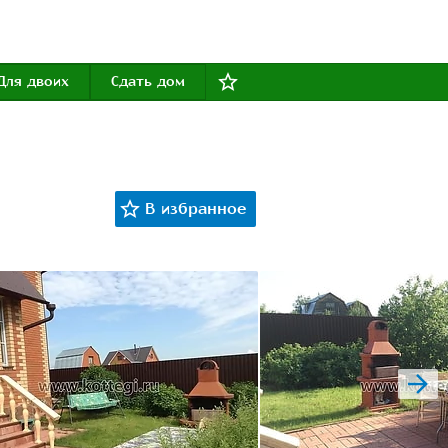
Для двоих
Сдать дом
next