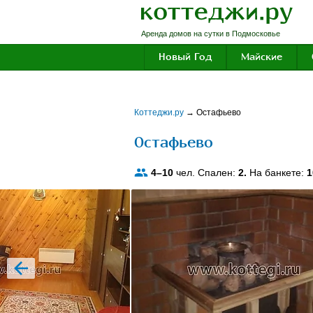
Аренда домов на сутки в Подмосковье
Новый Год
Майские
Коттеджи.ру
→
Остафьево
Остафьево
4–10
чел. Спален:
2.
На банкете:
1
prev