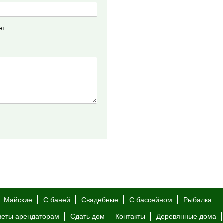
ет
Майские
С баней
Свадебные
С бассейном
Рыбалка
веты арендаторам
Сдать дом
Контакты
Деревянные дома