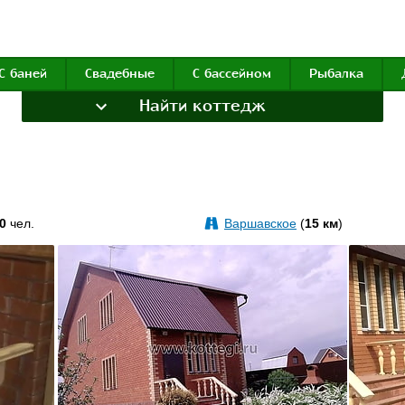
С баней
Свадебные
С бассейном
Рыбалка
Найти коттедж
0
чел.
Варшавское
(
15 км
)