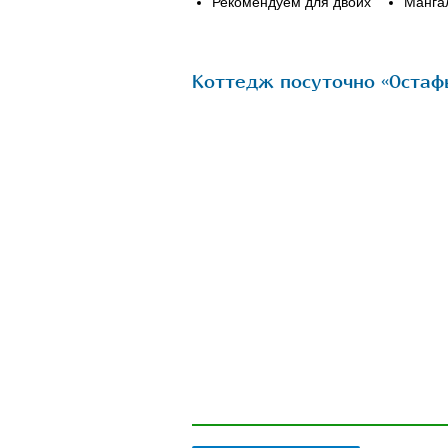
Рекомендуем для двоих
Манга
Коттедж посуточно «Остафь