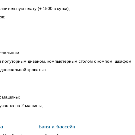
лнительную плату (+ 1500 в сутки);
ов;
хспальным
 и полуторным диваном, компьютерным столом с компом, шкафом;
односпальной кроватью.
 2 машины;
участка на 2 машины;
ва
Баня и бассейн