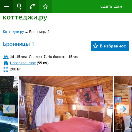
Сдать дом
Коттеджи.ру
→
Бронницы-1
Бронницы-1
14–15
чел. Спален:
7.
На банкете:
15
чел.
Новорязанское
(
55 км
)
200 м²
prev
next