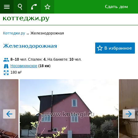
Сдать дом
Коттеджи.ру
→
Железнодорожная
Железнодорожная
8–10
чел. Спален:
4.
На банкете:
10
чел.
Носовихинское
(
18 км
)
180 м²
prev
next