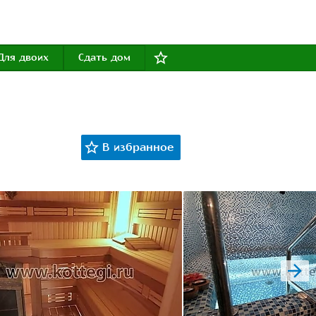
Для двоих
Сдать дом
next