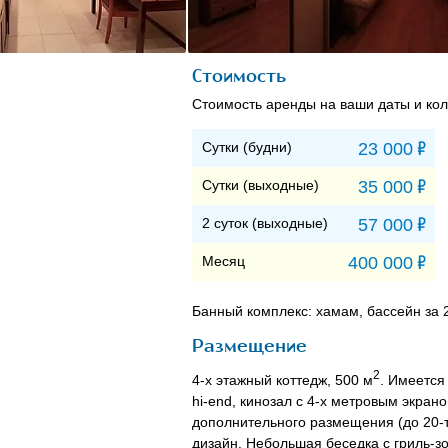
Стоимость
Стоимость аренды на ваши даты и кол
Р
Сутки (будни)
23 000
Р
Сутки (выходные)
35 000
Р
2 суток (выходные)
57 000
Р
Месяц
400 000
Банный комплекс: хамам, бассейн за 2
Размещение
2
4-х этажный коттедж, 500 м
. Имеется
hi-end, кинозал с 4-х метровым экран
дополнительного размещения (до 20-т
дизайн. Небольшая беседка с гриль-з