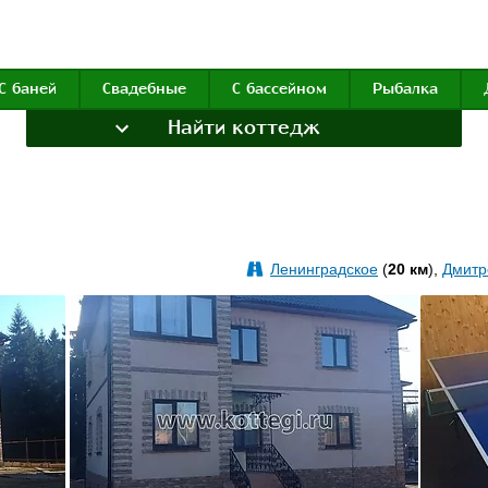
С баней
Свадебные
С бассейном
Рыбалка
Найти коттедж
Ленинградское
(
20 км
),
Дмитр