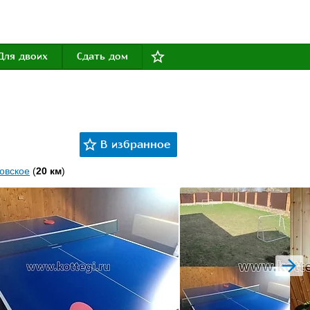
Для двоих
Сдать дом
овское
(
20 км
)
next