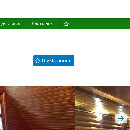
Для двоих
Сдать дом
next