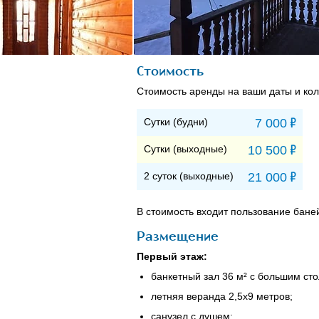
Стоимость
Стоимость аренды на ваши даты и кол
Р
Сутки (будни)
7 000
Р
Сутки (выходные)
10 500
Р
2 суток (выходные)
21 000
В стоимость входит пользование бане
Размещение
Первый этаж:
банкетный зал 36 м² с большим ст
летняя веранда 2,5x9 метров;
санузел с душем;