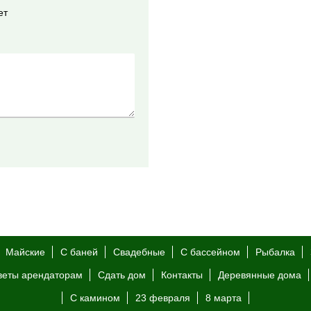
ет
Майские
С баней
Свадебные
С бассейном
Рыбалка
веты арендаторам
Сдать дом
Контакты
Деревянные дома
С камином
23 февраля
8 марта