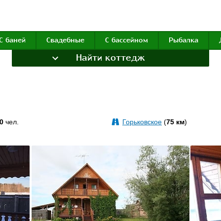
С баней
Свадебные
С бассейном
Рыбалка
Найти коттедж
0
чел.
Горьковское
(
75 км
)