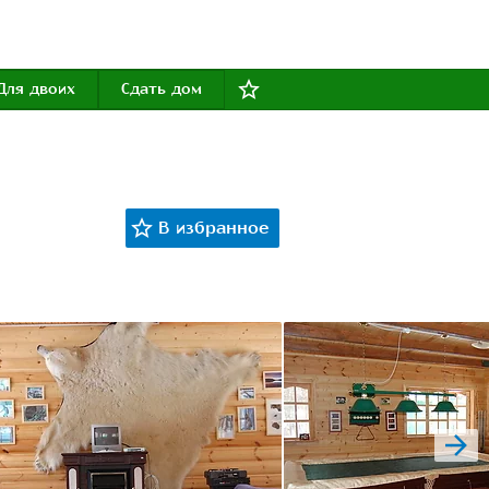
Для двоих
Сдать дом
next