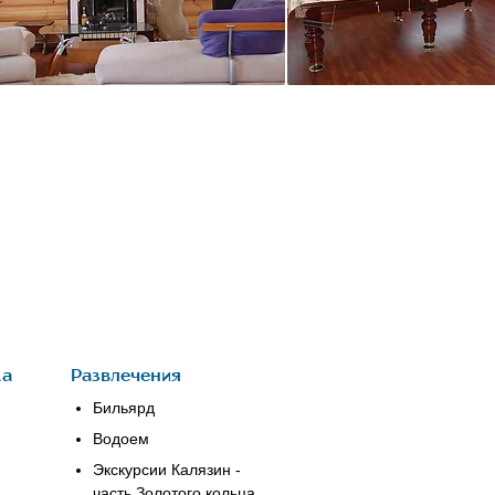
ка
Развлечения
Бильярд
Водоем
Экскурсии Калязин -
часть Золотого кольца