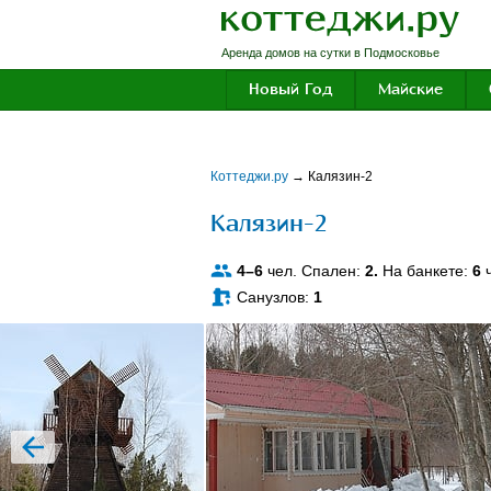
Аренда домов на сутки в Подмосковье
Новый Год
Майские
Коттеджи.ру
→
Калязин-2
Калязин-2
4–6
чел. Спален:
2.
На банкете:
6
ч
Санузлов:
1
prev