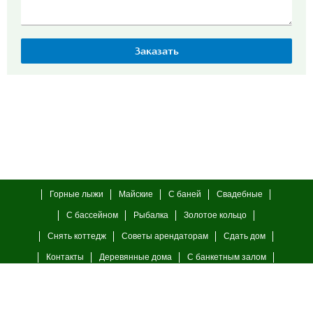
Горные лыжи
Майские
С баней
Свадебные
С бассейном
Рыбалка
Золотое кольцо
Снять коттедж
Советы арендаторам
Сдать дом
Контакты
Деревянные дома
С банкетным залом
С камином
23 февраля
8 марта
© 2006—2026 г.