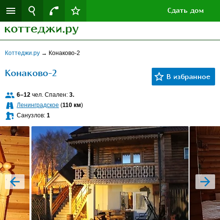
Сдать дом
Коттеджи.ру
→
Конаково-2
Конаково-2
6–12
чел. Спален:
3.
Ленинградское
(
110 км
)
Санузлов:
1
prev
next