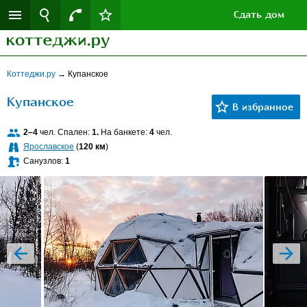
Сдать дом
Коттеджи.ру
→
Купанское
Купанское
2–4
чел. Спален:
1.
На банкете:
4
чел.
Ярославское
(
120 км
)
Санузлов:
1
prev
next