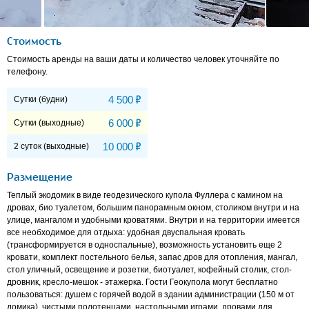
Стоимость
Стоимость аренды на ваши даты и количество человек уточняйте по
телефону.
Р
4 500
Сутки (будни)
Р
6 000
Сутки (выходные)
Р
10 000
2 суток (выходные)
Размещение
Теплый экодомик в виде геодезического купола Фуллера с камином на
дровах, био туалетом, большим панорамным окном, столиком внутри и на
улице, мангалом и удобными кроватями. Внутри и на территории имеется
все необходимое для отдыха: удобная двуспальная кровать
(трансформируется в односпальные), возможность установить еще 2
кровати, комплект постельного белья, запас дров для отопления, мангал,
стол уличный, освещение и розетки, биотуалет, кофейный столик, стол-
дровник, кресло-мешок - этажерка. Гости Геокупола могут бесплатно
пользоваться: душем с горячей водой в здании администрации (150 м от
домика), чистыми полотенцами, настольными играми, дровами для