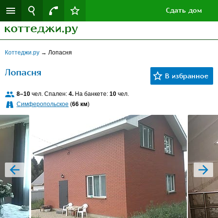
Сдать дом
Коттеджи.ру
→
Лопасня
Лопасня
8–10
чел. Спален:
4.
На банкете:
10
чел.
Симферопольское
(
66 км
)
prev
next