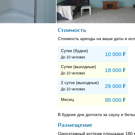
Стоимость
Стоимость аренды на ваши даты и кол
Сутки (будни)
Р
10 000
До 10 человек
Сутки (выходные)
Р
18 000
До 10 человек
2 суток (выходные)
Р
29 000
До 10 человек
Р
Месяц
95 000
В будние дни доплата за сауну и бель
Размещение
Одноэтажный коттедж площадью 180 м² 