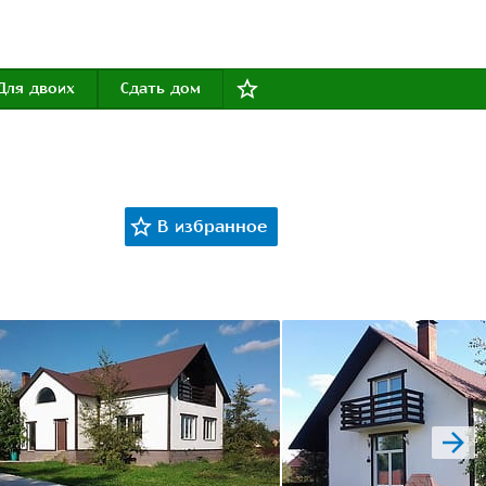
Для двоих
Сдать дом
next