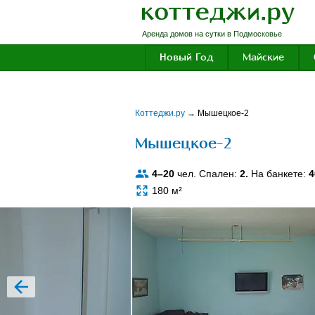
Аренда домов на сутки в Подмосковье
Новый Год
Майские
Коттеджи.ру
→
Мышецкое-2
Мышецкое-2
4–20
чел. Спален:
2.
На банкете:
4
180 м²
prev