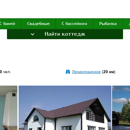
С баней
Свадебные
С бассейном
Рыбалка
Найти коттедж
0
чел.
Ленинградское
(
20 км
)