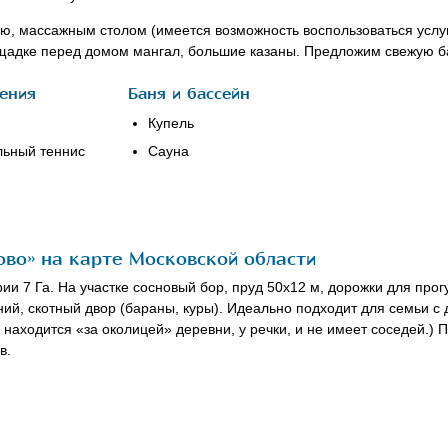
ю, массажным столом (имеется возможность воспользоваться усл
щадке перед домом мангал, большие казаны. Предложим свежую 
ения
Баня и бассейн
Купель
льный теннис
Сауна
во» на карте Московской области
и 7 Га. На участке сосновый бор, пруд 50х12 м, дорожки для прогу
ий, скотный двор (бараны, куры). Идеально подходит для семьи с 
а находится «за околицей» деревни, у речки, и не имеет соседей.
в.