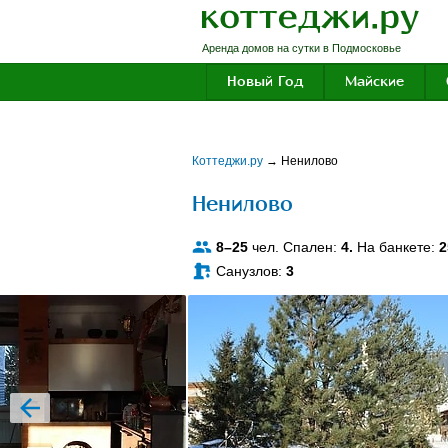
Аренда домов на сутки в Подмосковье
Новый Год
Майские
Коттеджи.ру
→
Ненилово
Ненилово
8–25
чел. Спален:
4.
На банкете:
2
Санузлов:
3
prev