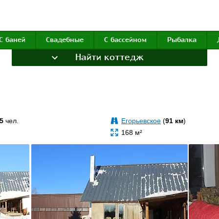
С баней
Свадебные
С бассейном
Рыбалка
Найти коттедж
5
чел.
Егорьевское
(
91 км
)
168 м²