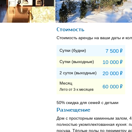
Стоимость
Стоимость аренды на ваши даты и кол
Р
Сутки (будни)
7 500
Р
Сутки (выходные)
10 000
Р
2 суток (выходные)
20 000
Месяц
Р
60 000
Лето от 3-х месяцев
50% скидка для семей с детьми
Размещение
Дом с просторным каминным залом, 4 с
полностью укомплектованная кухня: п
посуда. Тёплые полы по периметру до