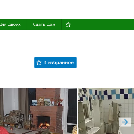
Для двоих
Сдать дом
next