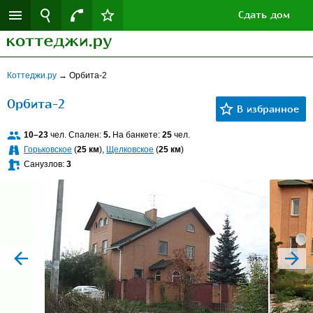
Сдать дом
Коттеджи.ру
→
Орбита-2
Орбита-2
10–23
чел. Спален:
5.
На банкете:
25
чел.
Горьковское
(
25 км
),
Щелковское
(
25 км
)
Санузлов:
3
prev
next