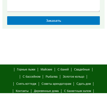
Горные лыжи
Майские
С баней
Свадебные
С бассейном
Рыбалка
Золотое кольцо
Снять коттедж
Советы арендаторам
Сдать дом
Контакты
Деревянные дома
С банкетным залом
С камином
23 февраля
8 марта