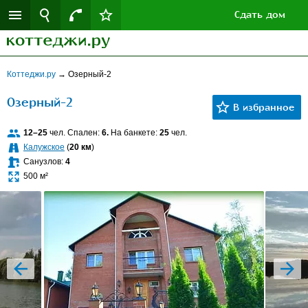
Сдать дом
Коттеджи.ру
→
Озерный-2
Озерный-2
12–25
чел. Спален:
6.
На банкете:
25
чел.
Калужское
(
20 км
)
Санузлов:
4
500 м²
prev
next