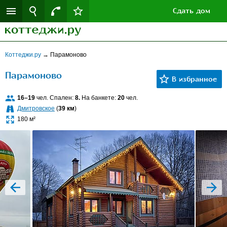
Сдать дом
Коттеджи.ру
→
Парамоново
Парамоново
16–19
чел. Спален:
8.
На банкете:
20
чел.
Дмитровское
(
39 км
)
180 м²
prev
next