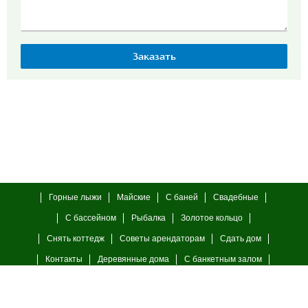
Горные лыжи
Майские
С баней
Свадебные
С бассейном
Рыбалка
Золотое кольцо
Снять коттедж
Советы арендаторам
Сдать дом
Контакты
Деревянные дома
С банкетным залом
С камином
23 февраля
8 марта