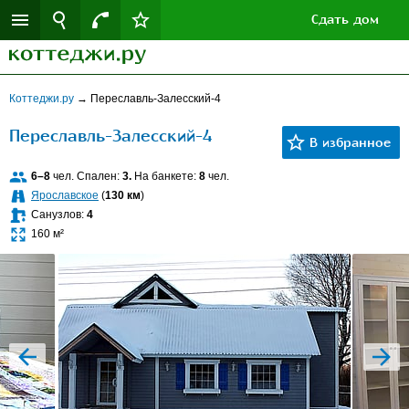
Сдать дом
Коттеджи.ру
→
Переславль-Залесский-4
Переславль-Залесский-4
6–8
чел. Спален:
3.
На банкете:
8
чел.
Ярославское
(
130 км
)
Санузлов:
4
160 м²
prev
next