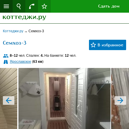
Сдать дом
Коттеджи.ру
→
Семхоз-3
Семхоз-3
8–12
чел. Спален:
4.
На банкете:
12
чел.
Ярославское
(
63 км
)
prev
next