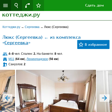
Сдать дом
Коттеджи.ру
→
Сергеевка
→
Люкс (Сергеевка)
Люкс (Сергеевка) ← из комплекса
«
Сергеевка
»
4–8
чел. Спален:
2.
На банкете:
8
чел.
M11
(
64 км
),
Ленинградское
(
56 км
)
Санузлов:
2
prev
next