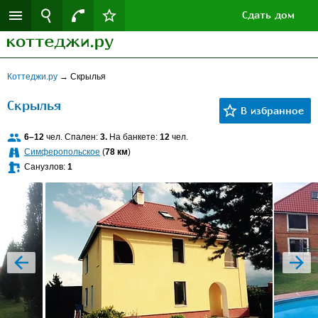
Сдать дом
Коттеджи.ру
→
Скрылья
Скрылья
6–12
чел. Спален:
3.
На банкете:
12
чел.
Симферопольское
(
78 км
)
Санузлов:
1
prev
next