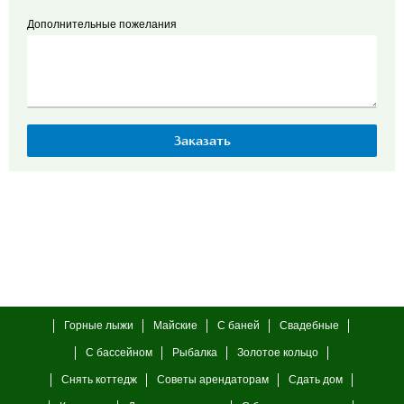
Дополнительные пожелания
Горные лыжи
Майские
С баней
Свадебные
С бассейном
Рыбалка
Золотое кольцо
Снять коттедж
Советы арендаторам
Сдать дом