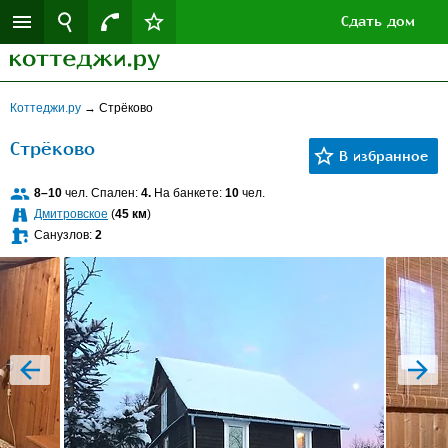
Сдать дом
Коттеджи.ру
→
Стрёково
Стрёково
8–10
чел. Спален:
4.
На банкете:
10
чел.
Дмитровское
(
45 км
)
Санузлов:
2
prev
next