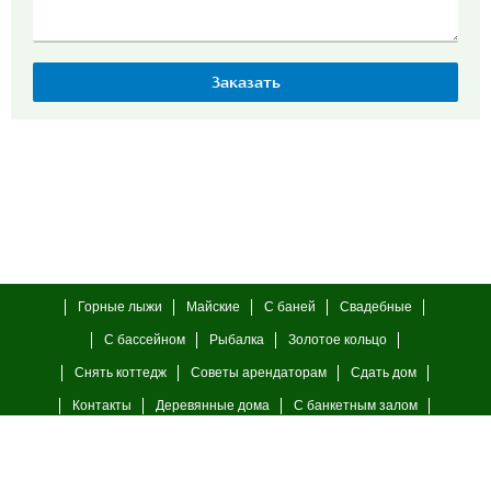
Горные лыжи
Майские
С баней
Свадебные
С бассейном
Рыбалка
Золотое кольцо
Снять коттедж
Советы арендаторам
Сдать дом
Контакты
Деревянные дома
С банкетным залом
С камином
23 февраля
8 марта
© 2006—2026 г.