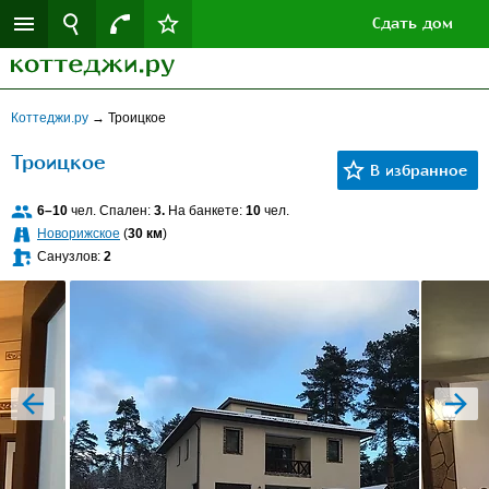
Сдать дом
Коттеджи.ру
→
Троицкое
Троицкое
6–10
чел. Спален:
3.
На банкете:
10
чел.
Новорижское
(
30 км
)
Санузлов:
2
prev
next