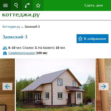
Сдать дом
Коттеджи.ру
→
Заокский-3
Заокский-3
6–10
чел. Спален:
3.
На банкете:
10
чел.
Симферопольское
(
100 км
)
prev
next