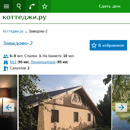
Сдать дом
Коттеджи.ру
→
Завидово-2
Завидово-2
6–9
чел. Спален:
3.
На банкете:
10
чел.
M11
(
95 км
),
Ленинградское
(
95 км
)
Санузлов:
2
prev
next