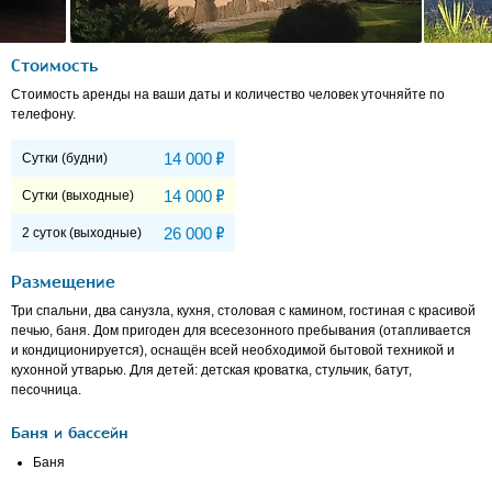
Стоимость
Стоимость аренды на ваши даты и количество человек уточняйте по
телефону.
Р
14 000
Сутки (будни)
Р
14 000
Сутки (выходные)
Р
26 000
2 суток (выходные)
Размещение
Три спальни, два санузла, кухня, столовая с камином, гостиная с красивой
печью, баня. Дом пригоден для всесезонного пребывания (отапливается
и кондиционируется), оснащён всей необходимой бытовой техникой и
кухонной утварью. Для детей: детская кроватка, стульчик, батут,
песочница.
Баня и бассейн
Баня