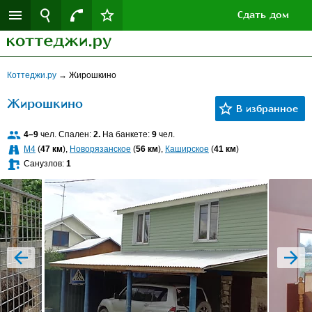
Сдать дом
Коттеджи.ру
→
Жирошкино
Жирошкино
4–9
чел. Спален:
2.
На банкете:
9
чел.
M4
(
47 км
),
Новорязанское
(
56 км
),
Каширское
(
41 км
)
Санузлов:
1
prev
next