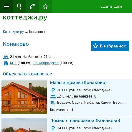
Сдать дом
Коттеджи.ру
→
Конаково
Конаково
21
чел. На банкете:
21
чел.
M11
(
100 км
),
Ленинградское
(
100 км
)
Объекты в комплексе
Малый домик (Конаково)
30 000
руб. за Сутки (выходные)
До
8
чел., на банкете:
8
Водоем, Сауна, Рыбалка, Камин, Беседка
Количество:
1
Домик с панорамой (Конаково)
34 000
руб. за Сутки (выходные)