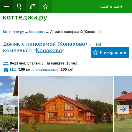
Сдать дом
Коттеджи.ру
→
Конаково
→
Домик с панорамой (Конаково)
Домик с панорамой (Конаково) ← из
комплекса «
Конаково
»
9–13
чел. Спален:
3.
На банкете:
15
чел.
M11
(
100 км
),
Ленинградское
(
100 км
)
prev
next