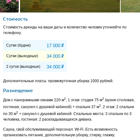
Стоимость
Стоимость аренды на ваши даты и количество человек уточняйте по
телефону.
Р
17 000
Сутки (будни)
Р
34 000
Сутки (выходные)
Р
34 000
2 суток (выходные)
Дополнительные платы: промежуточная уборка 1000 рублей.
Размещение
2
2
Дом с панорамными окнами 220 м
, 1 этаж: студия 75 м
(кухня-столовая,
2
гостиная, санузел с душевой кабиной) + спальня 37 м
. 2 этаж: 2 спальни
2
по 30 м
+ санузел с душевой кабиной. Спальные места: 3 спальни по 3
человека, гостиная: 2 раскладывающихся дивана.
Сауна, свой обслуживающий персонал. Wi-Fi. Есть возможность
организовать питание, дополнительную уборку, стирку, глажку.