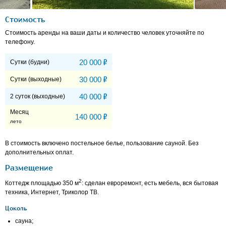
Стоимость
Стоимость аренды на ваши даты и количество человек уточняйте по
телефону.
Р
20 000
Сутки (будни)
Р
30 000
Сутки (выходные)
Р
40 000
2 суток (выходные)
Месяц
Р
140 000
лето
В стоимость включено постельное белье, пользование сауной. Без
дополнительных оплат.
Размещение
2
Коттедж площадью 350 м
: сделан евроремонт, есть мебель, вся бытовая
техника, Интернет, Триколор ТВ.
Цоколь
сауна;