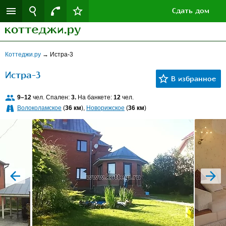
Сдать дом
Коттеджи.ру
→
Истра-3
Истра-3
9–12
чел. Спален:
3.
На банкете:
12
чел.
Волоколамское
(
36 км
),
Новорижское
(
36 км
)
prev
next