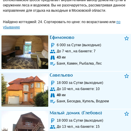
Волоколамское шоссе предлагает внушительный выбор домов на сутки в
окружении леса и водоемов. Вы не разочаруетесь, рассматривая данное
направление для отдыха на выходные в Московской области.
Найдено коттеджей: 24. Сортировать по цене: по возрастанию или
по
убыванию
Ефимоново
6 000
за Сутки (выходные)
До
7
чел., на банкете:
7
43
км
Баня, Камин, Рыбалка, Лес
Савельево
18 000
за Сутки (выходные)
До
10
чел., на банкете:
10
40
км
Баня, Беседка, Купель, Водоем
Малый домик (Глебово)
18 000
за Сутки (выходные)
До
13
чел., на банкете:
15