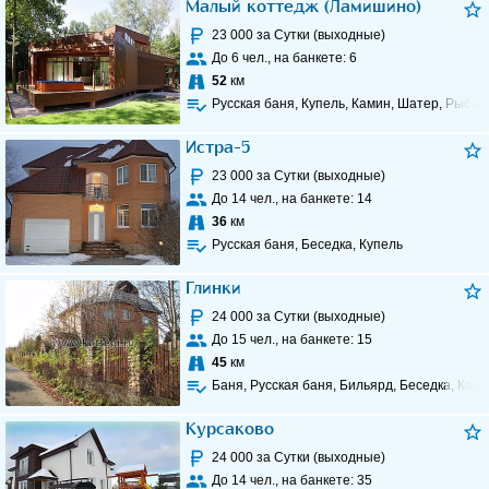
Малый коттедж (Ламишино)
23 000
за Сутки (выходные)
До
6
чел., на банкете:
6
52
км
Русская баня, Купель, Камин, Шатер, Рыбал
Истра-5
23 000
за Сутки (выходные)
До
14
чел., на банкете:
14
36
км
Русская баня, Беседка, Купель
Глинки
24 000
за Сутки (выходные)
До
15
чел., на банкете:
15
45
км
Баня, Русская баня, Бильярд, Беседка, Кам
Курсаково
24 000
за Сутки (выходные)
До
14
чел., на банкете:
35