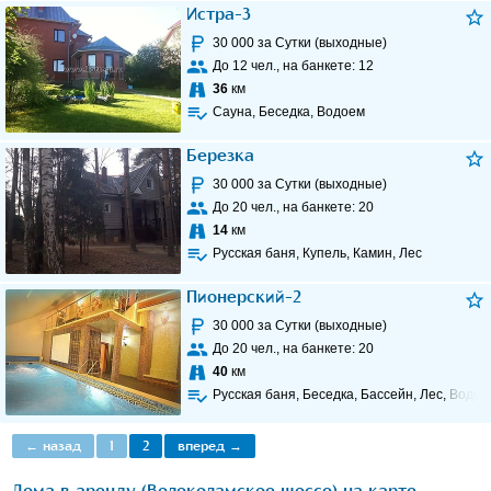
Истра-3
30 000
за Сутки (выходные)
До
12
чел., на банкете:
12
36
км
Сауна, Беседка, Водоем
Березка
30 000
за Сутки (выходные)
До
20
чел., на банкете:
20
14
км
Русская баня, Купель, Камин, Лес
Пионерский-2
30 000
за Сутки (выходные)
До
20
чел., на банкете:
20
40
км
Русская баня, Беседка, Бассейн, Лес, Водое
← назад
1
2
вперед →