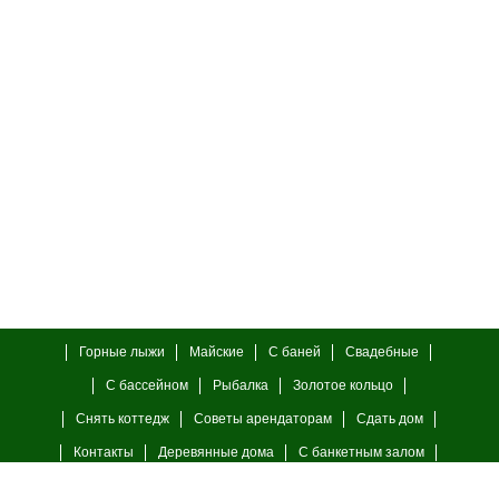
Горные лыжи
Майские
С баней
Свадебные
С бассейном
Рыбалка
Золотое кольцо
Снять коттедж
Советы арендаторам
Сдать дом
Контакты
Деревянные дома
С банкетным залом
С камином
23 февраля
8 марта