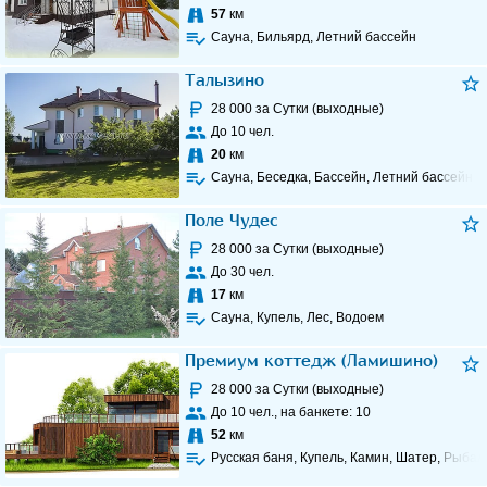
57
км
Сауна, Бильярд, Летний бассейн
Талызино
28 000
за Сутки (выходные)
До
10
чел.
20
км
Сауна, Беседка, Бассейн, Летний бассейн
Поле Чудес
28 000
за Сутки (выходные)
До
30
чел.
17
км
Сауна, Купель, Лес, Водоем
Премиум коттедж (Ламишино)
28 000
за Сутки (выходные)
До
10
чел., на банкете:
10
52
км
Русская баня, Купель, Камин, Шатер, Рыбал