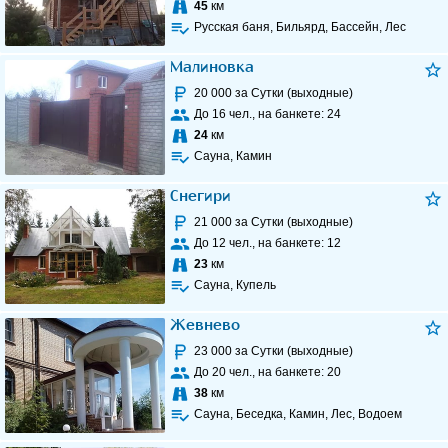
45
км
Русская баня, Бильярд, Бассейн, Лес
Малиновка
20 000
за Сутки (выходные)
До
16
чел., на банкете:
24
24
км
Сауна, Камин
Снегири
21 000
за Сутки (выходные)
До
12
чел., на банкете:
12
23
км
Сауна, Купель
Жевнево
23 000
за Сутки (выходные)
До
20
чел., на банкете:
20
38
км
Сауна, Беседка, Камин, Лес, Водоем