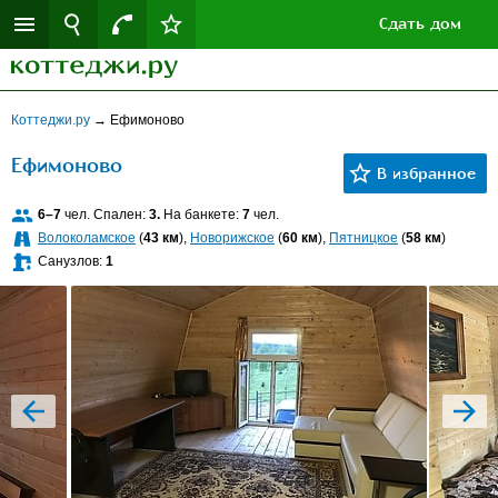
Сдать дом
Коттеджи.ру
→
Ефимоново
Ефимоново
6–7
чел. Спален:
3.
На банкете:
7
чел.
Волоколамское
(
43 км
),
Новорижское
(
60 км
),
Пятницкое
(
58 км
)
Санузлов:
1
prev
next