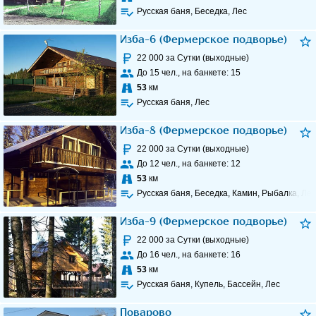
Русская баня, Беседка, Лес
Изба-6 (Фермерское подворье)
22 000
за Сутки (выходные)
До
15
чел., на банкете:
15
53
км
Русская баня, Лес
Изба-8 (Фермерское подворье)
22 000
за Сутки (выходные)
До
12
чел., на банкете:
12
53
км
Русская баня, Беседка, Камин, Рыбалка, Ле
Изба-9 (Фермерское подворье)
22 000
за Сутки (выходные)
До
16
чел., на банкете:
16
53
км
Русская баня, Купель, Бассейн, Лес
Поварово