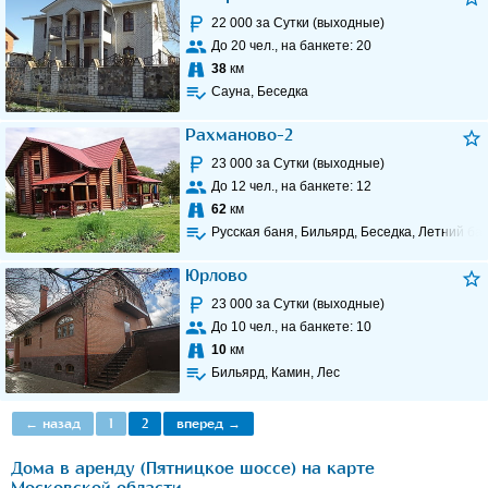
22 000
за Сутки (выходные)
До
20
чел., на банкете:
20
38
км
Сауна, Беседка
Рахманово-2
23 000
за Сутки (выходные)
До
12
чел., на банкете:
12
62
км
Русская баня, Бильярд, Беседка, Летний ба
Юрлово
23 000
за Сутки (выходные)
До
10
чел., на банкете:
10
10
км
Бильярд, Камин, Лес
← назад
1
2
вперед →
Дома в аренду (Пятницкое шоссе) на карте