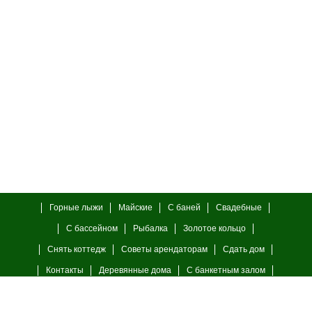
Горные лыжи
Майские
С баней
Свадебные
С бассейном
Рыбалка
Золотое кольцо
Снять коттедж
Советы арендаторам
Сдать дом
Контакты
Деревянные дома
С банкетным залом
С камином
23 февраля
8 марта