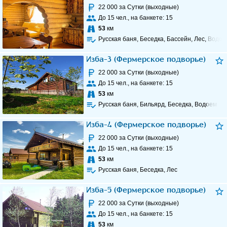
22 000
за Сутки (выходные)
До
15
чел., на банкете:
15
53
км
Русская баня, Беседка, Бассейн, Лес, Водое
Изба-3 (Фермерское подворье)
22 000
за Сутки (выходные)
До
15
чел., на банкете:
15
53
км
Русская баня, Бильярд, Беседка, Водоем
Изба-4 (Фермерское подворье)
22 000
за Сутки (выходные)
До
15
чел., на банкете:
15
53
км
Русская баня, Беседка, Лес
Изба-5 (Фермерское подворье)
22 000
за Сутки (выходные)
До
15
чел., на банкете:
15
53
км