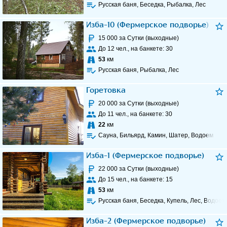
Русская баня, Беседка, Рыбалка, Лес
Изба-10 (Фермерское подворье)
15 000
за Сутки (выходные)
До
12
чел., на банкете:
30
53
км
Русская баня, Рыбалка, Лес
Горетовка
20 000
за Сутки (выходные)
До
11
чел., на банкете:
30
22
км
Сауна, Бильярд, Камин, Шатер, Водоем
Изба-1 (Фермерское подворье)
22 000
за Сутки (выходные)
До
15
чел., на банкете:
15
53
км
Русская баня, Беседка, Купель, Лес, Водоем
Изба-2 (Фермерское подворье)