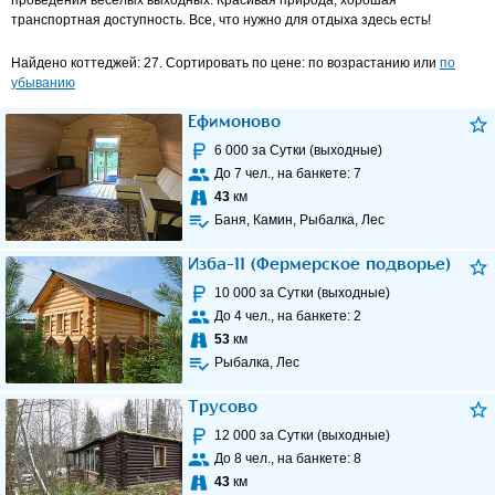
проведения веселых выходных. Красивая природа, хорошая
транспортная доступность. Все, что нужно для отдыха здесь есть!
Найдено коттеджей: 27. Сортировать по цене: по возрастанию или
по
убыванию
Ефимоново
6 000
за Сутки (выходные)
До
7
чел., на банкете:
7
43
км
Баня, Камин, Рыбалка, Лес
Изба-11 (Фермерское подворье)
10 000
за Сутки (выходные)
До
4
чел., на банкете:
2
53
км
Рыбалка, Лес
Трусово
12 000
за Сутки (выходные)
До
8
чел., на банкете:
8
43
км