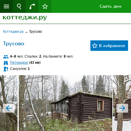
Сдать дом
Коттеджи.ру
→
Трусово
Трусово
4–8
чел. Спален:
2.
На банкете:
8
чел.
Пятницкое
(
43 км
)
Санузлов:
1
prev
next