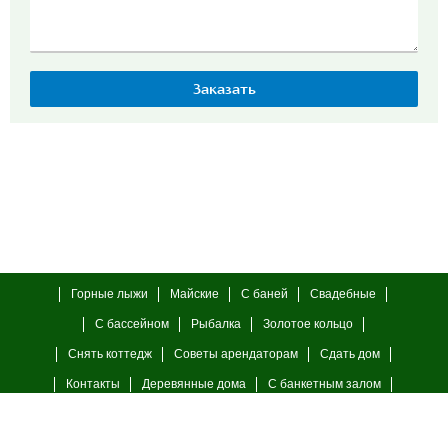
Горные лыжи
Майские
С баней
Свадебные
С бассейном
Рыбалка
Золотое кольцо
Снять коттедж
Советы арендаторам
Сдать дом
Контакты
Деревянные дома
С банкетным залом
С камином
23 февраля
8 марта