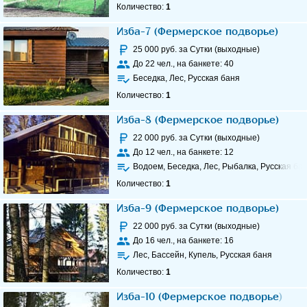
Количество:
1
Изба-7 (Фермерское подворье)
25 000
руб. за Сутки (выходные)
До
22
чел., на банкете:
40
Беседка, Лес, Русская баня
Количество:
1
Изба-8 (Фермерское подворье)
22 000
руб. за Сутки (выходные)
До
12
чел., на банкете:
12
Водоем, Беседка, Лес, Рыбалка, Русская ба
Количество:
1
Изба-9 (Фермерское подворье)
22 000
руб. за Сутки (выходные)
До
16
чел., на банкете:
16
Лес, Бассейн, Купель, Русская баня
Количество:
1
Изба-10 (Фермерское подворье)