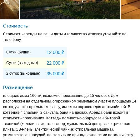
Стоимость
Стоимость аренды на ваши даты и количество человек уточняйте по
телефону.
Р
12 000
Сутки (будни)
Р
22 000
Сутки (выходные)
Р
35 000
2 суток (выходные)
Размещение
площадь дома 160 м², возможно проживание до 15 человек. Дом
расположен на отдельном, огороженном земельном участке площадью 14
соток, участок примыкает к лесу, имеется парковка для автомобилей. В
коттедже 4 спальни, 2 санузла, баня на дровах. Аренда бани входит в
стоимость проживания. Коттедж полностью оборудован бытовой
техникой (холодильник, телевизор, музыкальный центр, электрическая
плита, СВЧ-печь, электрический чайник, стиральная машина),
укомплектован посудой, постельными принадлежностями по количеству