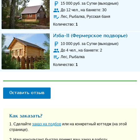
15 000
руб. за Сутки (выходные)
До
12
чел., на банкете:
30
Лес, Рыбалка, Русская баня
Количество:
1
Изба-11 (Фермерское подворье)
10 000
руб. за Сутки (выходные)
До
4
чел., на банкете:
2
Лес, Рыбалка
Количество:
1
Оставить отзыв
Как заказать?
1. Сделайте
заказ на подбор
или на конкретный коттедж (на этой
странице).
2. Наш консультант быстро примет ваш заказ в работу.