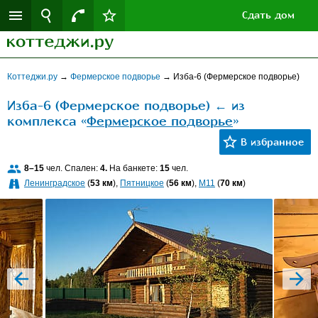
Сдать дом
Коттеджи.ру
→
Фермерское подворье
→
Изба-6 (Фермерское подворье)
Изба-6 (Фермерское подворье) ← из
комплекса «
Фермерское подворье
»
8–15
чел. Спален:
4.
На банкете:
15
чел.
Ленинградское
(
53 км
),
Пятницкое
(
56 км
),
M11
(
70 км
)
prev
next