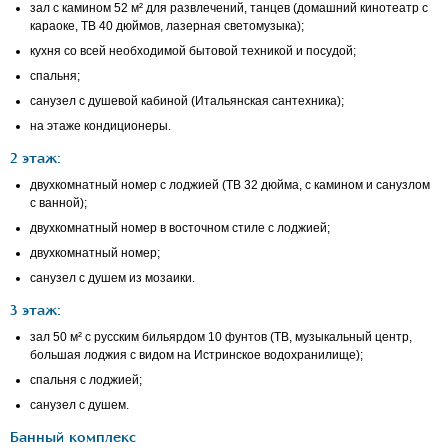
зал с камином 52 м² для развлечений, танцев (домашний кинотеатр с
караоке, ТВ 40 дюймов, лазерная светомузыка);
кухня со всей необходимой бытовой техникой и посудой;
cпальня;
cанузел с душевой кабиной (Итальянская сантехника);
на этаже кондиционеры.
2 этаж:
двухкомнатный номер с лоджией (ТВ 32 дюйма, с камином и санузлом
с ванной);
двухкомнатный номер в восточном стиле с лоджией;
двухкомнатный номер;
санузел с душем из мозаики.
3 этаж:
зал 50 м² с русским бильярдом 10 фунтов (ТВ, музыкальный центр,
большая лоджия с видом на Истринское водохранилище);
спальня с лоджией;
санузел с душем.
Банный комплекс