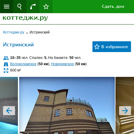
Сдать дом
Коттеджи.ру
→
Истринский
Истринский
10–35
чел. Спален:
5.
На банкете:
50
чел.
Волоколамское
(
50 км
),
Новорижское
(
50 км
)
600 м²
prev
next